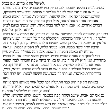
לשאול מה אומרים, אם בכלל.
הפסיכולוגית המליצה שנספר לה, בדיוק כמו שמספרים לילד בוגר. ומשום 
שעד אז נהגנו מדי פעם לאכול שלושתנו ארוחת ערב שישי במשותף, 
החלטנו שנספר לה אז. "את שומעת, רומצ'יק?", אמרנו, "אבא ואמא 
אוהבים אותך מאוד־מאוד, אבל בזמן האחרון הם הבינו שהם רוצים 
דברים אחרים. אז אבא הולך לגור בבית אחר, והוא ימשיך כמובן לבוא 
ויראה אותך כל הזמן".
בתנו רק המשיכה לחייך, הטביעה את עיניה בפירה, ואז אמרה שהיא רוצה 
"לשחק". הורדנו אותה מהכיסא, הסתכלנו אחד על השנייה, ושנינו צחקנו 
על איך זה שהאחיין שלי בן השש, שסיפרנו לו שעתיים קודם, לקח את זה 
הרבה יותר קשה ממנה. הוא, בניגוד אליה, לא הפסיק לבכות. "נראה 
שהיא לא באמת הבינה", חשבנו. אבל הנה ספוילר: ביג־מיסטייק.
כדי לחסוך את עוגמת הנפש סיכמנו שבזמן שהוא יוציא את כל חפציו 
מהדירה, אני והיא לא נהיה בה. אז באותו בוקר שבת הזכרתי לבתי שעוד 
מעט אנחנו יוצאות לפיקניק עם אחי ומשפחתו. עד אז היא שיחקה על 
השטיח כרגיל והחליטה להפוך את פו הדוב לפויה הדובה. "בואי, רומי, 
צריך לרדת לאוטו", אמרתי לה כשהגיעה השעה לצאת. ואז קרה דבר 
מוזר. 
באותה תקופה היא כבר התרגלה לכך שכל אחד מאיתנו הלך איתה 
למפגשים משפחתיים בנפרד. היא מעולם לא שאלה למה. אלא שדווקא 
הפעם, פתאום מלמלה: "אבא גם". 
גם אני וגם אביה, שישב ושתה קפה במטבח, חשבנו לרגע שדמיינו, שלא 
שמענו נכון. אבל כשאמרתי לה שוב שעלינו לצאת, היא חזרה ואמרה: 
"נלך ביחד, נלך ביחד, אמא ואבא". ואז היא ניגשה לאביה, הושיטה לו את 
ידה ואמרה: "בוא, אבא. בוא תביא יד, בוא גם".