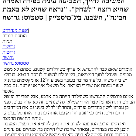
המשיכה לחייך, הטביעה עיניה בפירה ואמרה
שהיא רוצה "לשחק". "נראה שהיא לא באמת
הבינה", חשבנו. ביג־מיסטייק | סטטוס: גרושה
|
יפעת מנהרדט
הוספת תגובה
תגיות
גרושים
גרושות
גרושה
סטטוס: גרושה
אומרים שאם כבר להתגרש, אז עדיף כשהילדים קטנים, כשהם לא ממש 
מבינים. שיגדלו לתוך המציאות, בלי יכולת להשוות לגרסת הבטא. בגדול? 
יש בזה משהו, כל עוד מדובר בעובר בשבוע ה־12 או מקסימום בתינוק 
שעוד מפתח את שרירי הצוואר. אל תשאלו איך אני יודעת. גם ככה 
אספר. 
אמנם פורמלית התגרשנו כשהילדה הייתה בת ארבע, אבל הפרידה ופיצול 
הבתים התרחשו זמן קצר אחרי שמלאו לה שנתיים. זה לא קרה בבום. לפני 
כן עברנו לישון בחדרים נפרדים, והתחלנו לחלק בינינו גם את המרחבים 
החברתיים. חיינו כמו זוג פרוד רק עם אותה כתובת, אותו סל כביסה, 
אותה תחושת החמצה.
ואז הגיע הרגע. הוא עמד לעזוב את הבית, להוציא את חפציו. המעבר 
תוכנן לשבת בצהריים, ומאחר שהבת שלי הייתה בת שנתיים עם עיניים 
פקוחות ורמת קליטה לא רעה, דאגתי מראש להתייעץ עם פסיכולוגית. 