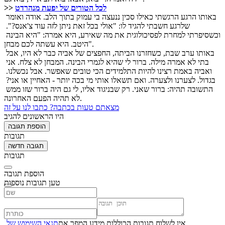
לכל הטורים של יפעת מנהרדט
>> 
באותו הרגע הרגשתי כאילו סכין ננעצה בי עמוק בתוך הלב. אודה ואומר 
שלרגע חשבתי להגיד לו: "אולי בכל זאת ניתן לזה עוד צ'אנס?". 
וכשסיפרתי למחרת לפסיכולוגית את מה שאירע, היא אמרה: "היא הבינה 
היטב. היא עשתה לכם מבחן".
באותו ערב שבת, כשחזרנו הביתה, החפצים של אביה כבר לא היו, אבל 
בתי לא אמרה מילה. ברור לי שהיא לגמרי הבינה. המבחן לא צלח. אני 
ואביה באמת רצינו להיות התלמידים הכי טובים שאפשר. אבל נכשלנו. 
בגדול. לצערנו ולצערה. ואם תשאלו אותי מי בכה יותר - האחיין או אני? 
התשובה תהיה: ברור שאני. רק שבניגוד אליו, לי גם היה ברור שזו ממש 
לא תהיה הפעם האחרונה.
מצאתם טעות בכתבה? כתבו לנו על זה
היו הראשונים להגיב
הוספת תגובה
תגובות
תגובה חדשה
תגובות
הוספת תגובה
טען תגובות נוספות
אין לשלוח תגובות הכוללות מידע המפר את
תנאי השימוש של