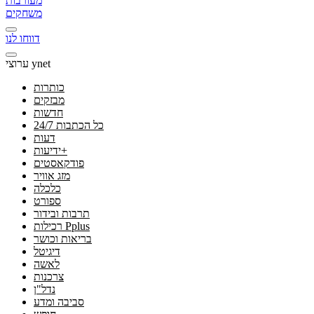
מעורבות
משחקים
דווחו לנו
ערוצי ynet
כותרות
מבזקים
חדשות
24/7 כל הכתבות
דעות
ידיעות+
פודקאסטים
מזג אוויר
כלכלה
ספורט
תרבות ובידור
רכילות Pplus
בריאות וכושר
דיגיטל
לאשה
צרכנות
נדל"ן
סביבה ומדע