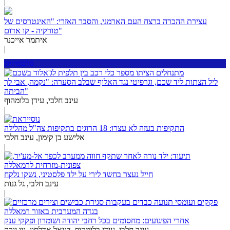
|
עצירת ההכרה ברצח העם הארמני, והסבר האזרי: "האינטרסים של
טורקיה - קו אדום"
איתמר אייכנר
|
פלסטינים
ליל הצתות ליד שכם, וגרפיטי נגד האלוף שבלב הסערה: "נקמה, אבי לך
הביתה"
עינב חלבי, עידן בלומהוף
|
התקיפות בעזה לא עצרו: 18 הרוגים בתקיפות צה"ל מהלילה
אלישע בן קימון, עינב חלבי
|
חייל נעצר בחשד לירי על ילד פלסטיני, נשקו נלקח
עינב חלבי, גל גנות
|
אחרי הפיגועים: מחסומים בכל רחבי יהודה ושומרון ופקקי ענק
עינב חלבי, עידן בלומהוף, דניאל אדלסון, ניו יורק