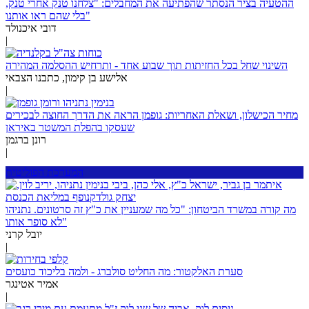
ההטעיה בציר הנסתר שהפתיעה את המחבלים: "צלחנו טנק אחרי טנק,
בלי שהם ראו אותנו"
דובי איכנולד
|
השינוי שחל בכל החזיתות תוך שבוע אחד - ותרחיש ההסלמה המהירה
אלישע בן קימון, כתבנו הצבאי
|
מחיר הכישלון, ושאלת האחריות: גופמן הראה את הדרך החוצה לבכירים
שעסקו בהפלת המשטר באיראן
רונן ברגמן
|
המערכת הפוליטית
מה קורה במשרד הביטחון: "כל מה שמעניין את כ"ץ זה סרטונים. נתניהו
לא סופר אותו"
יובל קרני
|
סערת האלקטור: מה החליט סולברג - ולמה בליכוד כועסים
אמיר אטינגר
|