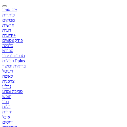
מזג אוויר
כותרות
מבזקים
חדשות
דעות
ידיעות+
פודקאסטים
כלכלה
ספורט
תרבות ובידור
רכילות Pplus
בריאות וכושר
דיגיטל
לאשה
צרכנות
נדל"ן
סביבה ומדע
חופש
רכב
וולנס
יהדות
אוכל
יחסים