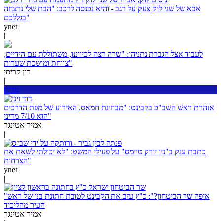
אבא של שני לוק צעק על רגב - והיא נכנסה לרכב: "הבת שלי נרצחה
בגללכם"
ynet
|
לעבוד אצל הגברת נתניהו: "שרה רצה לכיווננו, משתוללת עם הידיים,
צווחת ומושכת שערות"
רון קריסי
|
מדיני
אזהרת ראש השב"כ בקבינט: "מבחינת חמאס, האירוע של מפת הדרכים
הוא 7/10 מדיני"
אמיר אטינגר
|
כתבת ענק ב"ניו יורק טיימס" על פעילי המשט: "לא יכולתי לשאת את
הצרחות"
ynet
|
"איפה שר הביטחון?": כ"ץ עזב את הקבינט לטובת חתונת בנו של ראש
העיר מהליכוד
אמיר אטינגר