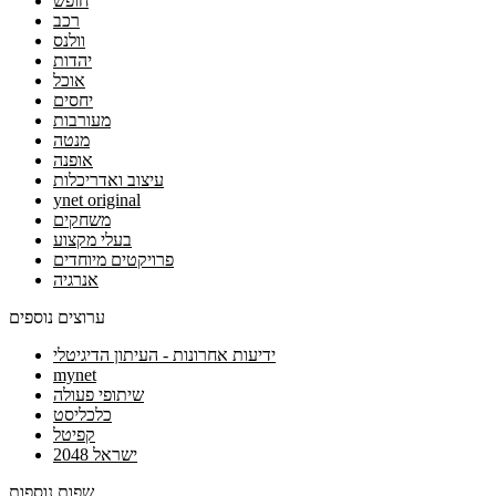
חופש
רכב
וולנס
יהדות
אוכל
יחסים
מעורבות
מנטה
אופנה
עיצוב ואדריכלות
ynet original
משחקים
בעלי מקצוע
פרויקטים מיוחדים
אנרגיה
ערוצים נוספים
ידיעות אחרונות - העיתון הדיגיטלי
mynet
שיתופי פעולה
כלכליסט
קפיטל
ישראל 2048
שפות נוספות