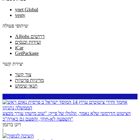
ynet Global
vesty
שיתופי פעולה
Alljobs דרושים
ועידות וכנסים
iCar
GetPackage
יצירת קשר
צור קשר
מדיניות פרטיות
תנאי שימוש
צבא וביטחון
הציטוט הדרמטי שלא נאמר, וגלגולו של פייק: "שוב מישהו עורך מבצע
השפעה לא-חוקי, והפעם גם בארה"ב"
רונן ברגמן
|